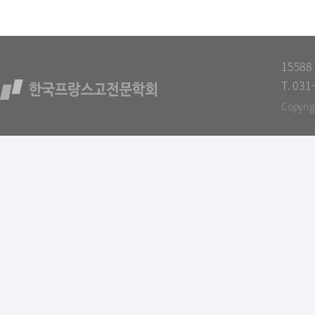
1558
T. 031
Copyri