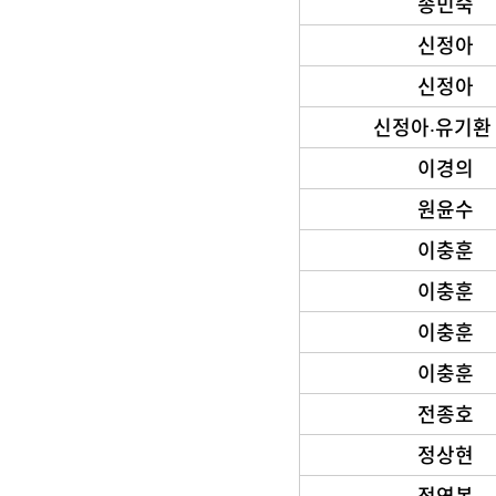
송민숙
신정아
신정아
신정아‧유기환
이경의
원윤수
이충훈
이충훈
이충훈
이충훈
전종호
정상현
정연복