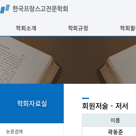
학회소개
학회규정
학회활
학회자료실
회원저술 - 저서
이름
회원저술 - 저서
곽동준
논문검색