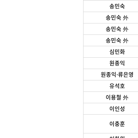
송민숙
송민숙 外
송민숙 外
송민숙 外
심민화
원종익
원종익·류은영
유석호
이용철 外
이인성
이충훈