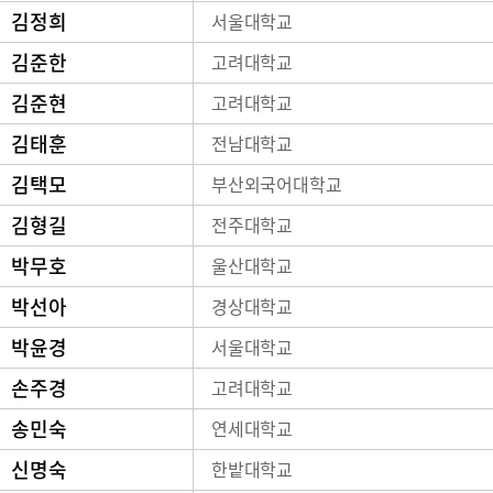
김정희
서울대학교
김준한
고려대학교
김준현
고려대학교
김태훈
전남대학교
김택모
부산외국어대학교
김형길
전주대학교
박무호
울산대학교
박선아
경상대학교
박윤경
서울대학교
손주경
고려대학교
송민숙
연세대학교
신명숙
한밭대학교